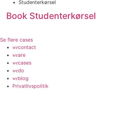
Studenterkørsel
Book Studenterkørsel
Læs mere
Se flere cases
contact
are
cases
do
blog
Privatlivspolitik