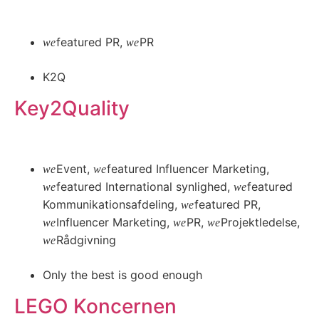
Læs mere
featured PR
,
PR
K2Q
Key2Quality
Læs mere
Event
,
featured Influencer Marketing
,
featured International synlighed
,
featured
Kommunikationsafdeling
,
featured PR
,
Influencer Marketing
,
PR
,
Projektledelse
,
Rådgivning
Only the best is good enough
LEGO Koncernen