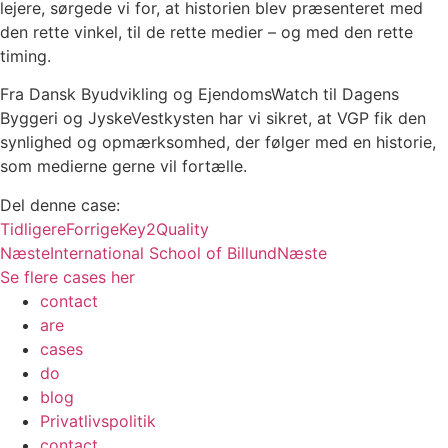
lejere, sørgede vi for, at historien blev præsenteret med
den rette vinkel, til de rette medier – og med den rette
timing.
Fra Dansk Byudvikling og EjendomsWatch til Dagens
Byggeri og JyskeVestkysten har vi sikret, at VGP fik den
synlighed og opmærksomhed, der følger med en historie,
som medierne gerne vil fortælle.
Del denne case:
Tidligere
Forrige
Key2Quality
Næste
International School of Billund
Næste
Se flere cases her
contact
are
cases
do
blog
Privatlivspolitik
contact