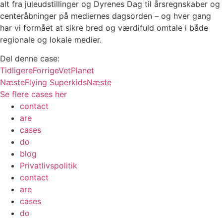
alt fra juleudstillinger og Dyrenes Dag til årsregnskaber og
centeråbninger på mediernes dagsorden – og hver gang
har vi formået at sikre bred og værdifuld omtale i både
regionale og lokale medier.
Del denne case:
Tidligere
Forrige
VetPlanet
Næste
Flying Superkids
Næste
Se flere cases her
contact
are
cases
do
blog
Privatlivspolitik
contact
are
cases
do