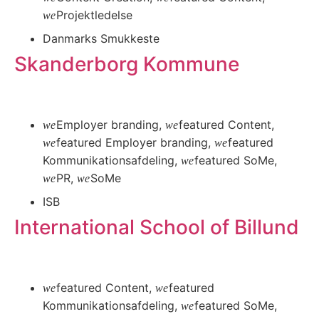
Projektledelse
Danmarks Smukkeste
Skanderborg Kommune
Læs mere
Employer branding
,
featured Content
,
featured Employer branding
,
featured
Kommunikationsafdeling
,
featured SoMe
,
PR
,
SoMe
ISB
International School of Billund
Læs mere
featured Content
,
featured
Kommunikationsafdeling
,
featured SoMe
,