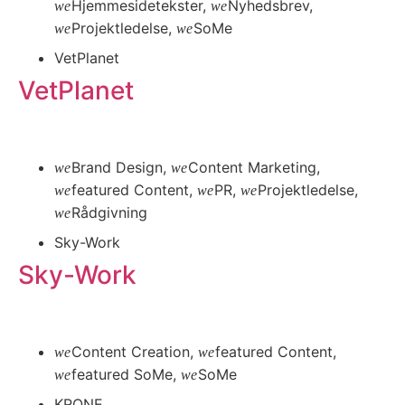
Hjemmesidetekster
,
Nyhedsbrev
,
Projektledelse
,
SoMe
VetPlanet
VetPlanet
Læs mere
Brand Design
,
Content Marketing
,
featured Content
,
PR
,
Projektledelse
,
Rådgivning
Sky-Work
Sky-Work
Læs mere
Content Creation
,
featured Content
,
featured SoMe
,
SoMe
KRONE