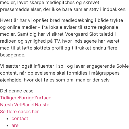
medier, lavet skarpe mediepitches og skrevet
pressemeddelelser, der ikke bare samler støv i indbakken.
Hvert år har vi opnået bred mediedækning i både trykte
og online medier – fra lokale aviser til større regionale
medier. Samtidig har vi sikret Voergaard Slot taletid i
radioen og synlighed på TV, hvor indslagene har været
med til at løfte slottets profil og tiltrukket endnu flere
besøgende.
Vi sætter også influenter i spil og laver engagerende SoMe
content, når oplevelserne skal formidles i målgruppens
øjenhøjde, hvor det føles som om, man er der selv.
Del denne case:
Tidligere
Forrige
Zurface
Næste
VetPlanet
Næste
Se flere cases her
contact
are