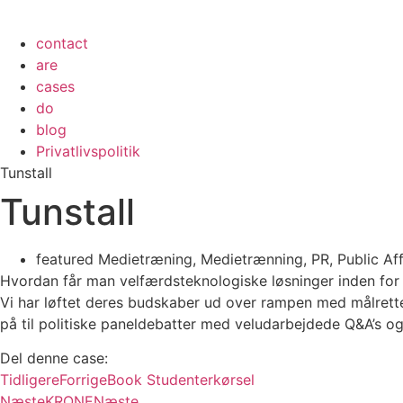
contact
are
cases
do
blog
Privatlivspolitik
Tunstall
Tunstall
featured Medietræning
,
Medietrænning
,
PR
,
Public Aff
Hvordan får man velfærdsteknologiske løsninger inden for 
Vi har løftet deres budskaber ud over rampen med målrett
på til politiske paneldebatter med veludarbejdede Q&A’s og
Del denne case:
Tidligere
Forrige
Book Studenterkørsel
Næste
KRONE
Næste